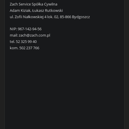
Zach Service Spółka Cywilna
Adam Kiziak, Łukasz Rutkowski
ul. Zofii Nałkowskiej 4 lok. 02, 85-866 Bydgoszcz
NIP: 967-142-94-56
mail: zach@zach.com.pl
tel. 52 325 99 40
kom. 502 237 766